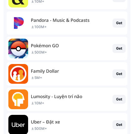
10M+
Pandora - Music & Podcasts
Get
100M+
Pokémon GO
Get
500M+
Family Dollar
Get
5M+
Lumosity - Luyện trí não
Get
10M+
Uber – Đặt xe
Get
500M+