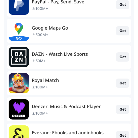
PayPal - Pay, Send, Save
Get
100M+
Google Maps Go
Get
500M+
DAZN - Watch Live Sports
Get
50M+
Royal Match
Get
100M+
Deezer: Music & Podcast Player
Get
100M+
Everand: Ebooks and audiobooks
Get