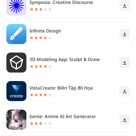
Symposia: Creative Discourse
★
★
★
★
★
Infinite Design
★
★
★
★
★
3D Modeling App: Sculpt & Draw
★
★
★
★
★
VistaCreate: Biên Tập đồ Họa
★
★
★
★
★
Genie: Anime AI Art Generator
★
★
★
★
★