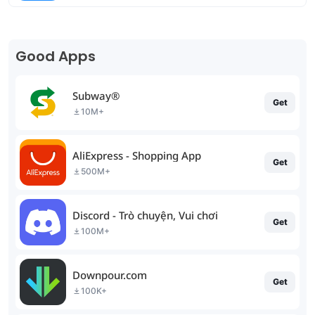
Good Apps
Subway®
Get
10M+
AliExpress - Shopping App
Get
500M+
Discord - Trò chuyện, Vui chơi
Get
100M+
Downpour.com
Get
100K+