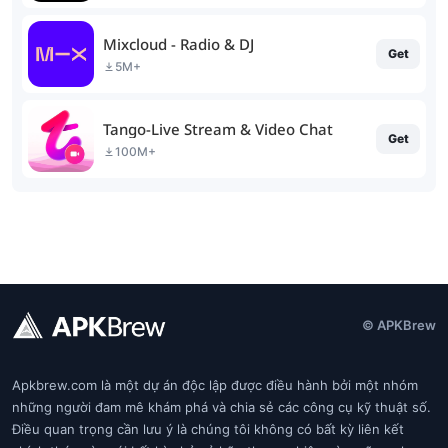
Mixcloud - Radio & DJ
Get
5M+
Tango-Live Stream & Video Chat
Get
100M+
© APKBrew
Apkbrew.com là một dự án độc lập được điều hành bởi một nhóm
những người đam mê khám phá và chia sẻ các công cụ kỹ thuật số.
Điều quan trọng cần lưu ý là chúng tôi không có bất kỳ liên kết