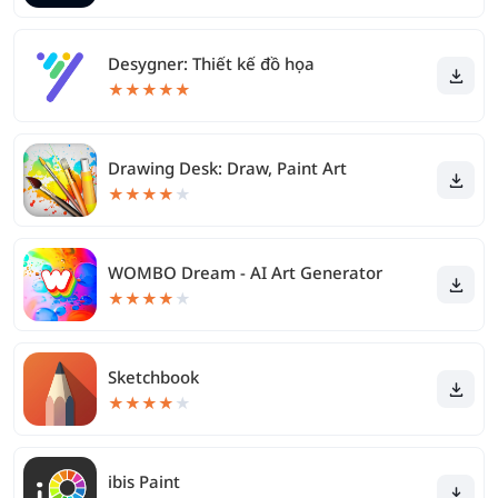
Desygner: Thiết kế đồ họa
★
★
★
★
★
Drawing Desk: Draw, Paint Art
★
★
★
★
★
WOMBO Dream - AI Art Generator
★
★
★
★
★
Sketchbook
★
★
★
★
★
ibis Paint