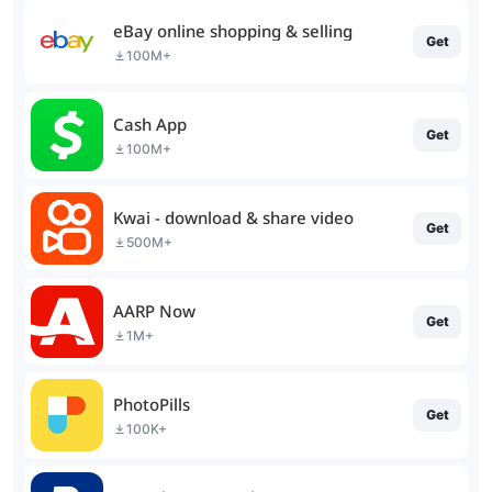
eBay online shopping & selling
Get
100M+
Cash App
Get
100M+
Kwai - download & share video
Get
500M+
AARP Now
Get
1M+
PhotoPills
Get
100K+