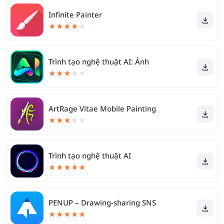
Infinite Painter
★
★
★
★
★
Trình tạo nghệ thuật AI: Ảnh
★
★
★
★
★
ArtRage Vitae Mobile Painting
★
★
★
★
★
Trình tạo nghệ thuật AI
★
★
★
★
★
PENUP – Drawing-sharing SNS
★
★
★
★
★